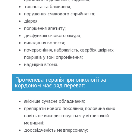
тошнота та блювання;
порушення смакового сприйняття;
діарея;
погіршення апетиту;
дисфункція січового міхура;
випадання волосся;
почервоніння, набряклість, свербіж шкірних
покривів у зоні опромінення;
надмірна втома.
Променева терапія при онкології за
кордоном має ряд переваг:
якісніше сучасне обладнання;
препарати нового покоління, половина яких
навіть не використовується у вітчизняній
медицині;
доосвідченість медперсоналу;