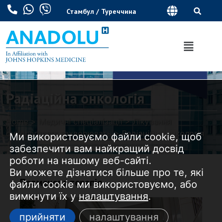
Стамбул / Туреччина
Радіаційна онкологія
Home
>
Медичні спеціалізації
>
Лікування
онкологічних захворювать
>
Радіаційна онкологія
Ми використовуємо файли cookie, щоб
забезпечити вам найкращий досвід
роботи на нашому веб-сайті.
Ви можете дізнатися більше про те, які
Променева терапія
файли cookie ми використовуємо, або
вимкнути їх у
налаштування
.
прийняти
налаштування