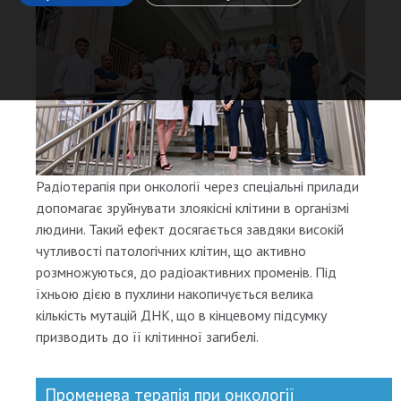
Радіотерапія при онкології через спеціальні прилади
допомагає зруйнувати злоякісні клітини в організмі
людини. Такий ефект досягається завдяки високій
чутливості патологічних клітин, що активно
розмножуються, до радіоактивних променів. Під
їхньою дією в пухлини накопичується велика
кількість мутацій ДНК, що в кінцевому підсумку
призводить до її клітинної загибелі.
Променева терапія при онкології