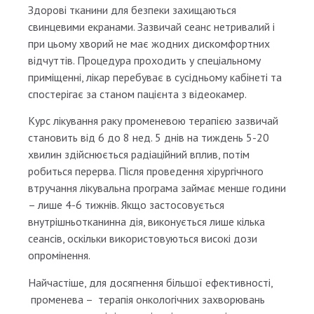
Здорові тканини для безпеки захищаються
свинцевими екранами. Зазвичай сеанс нетривалий і
при цьому хворий не має жодних дискомфортних
відчуттів. Процедура проходить у спеціальному
приміщенні, лікар перебуває в сусідньому кабінеті та
спостерігає за станом пацієнта з відеокамер.
Курс лікування раку променевою терапією зазвичай
становить від 6 до 8 нед. 5 днів на тиждень 5-20
хвилин здійснюється радіаційний вплив, потім
робиться перерва. Після проведення хірургічного
втручання лікувальна програма займає менше години
– лише 4-6 тижнів. Якщо застосовується
внутрішньотканинна дія, виконується лише кілька
сеансів, оскільки використовуються високі дози
опромінення.
Найчастіше, для досягнення більшої ефективності,
променева – терапія онкологічних захворювань