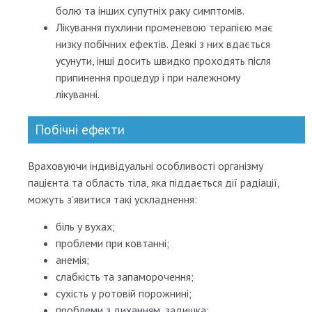
болю та інших супутніх раку симптомів.
Лікування пухлини променевою терапією має
низку побічних ефектів. Деякі з них вдається
усунути, інші досить швидко проходять після
припинення процедур і при належному
лікуванні.
Побічні ефекти
Враховуючи індивідуальні особливості організму
пацієнта та область тіла, яка піддається дії радіації,
можуть з’явитися такі ускладнення:
біль у вухах;
проблеми при ковтанні;
анемія;
слабкість та запаморочення;
сухість у ротовій порожнині;
проблеми з диханням, задишка;