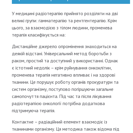
У медицині радіотерапію прийнято розділяти на дві
великі групи: гамматерапію та рентгентерапію. Крім
цього, за взаємодією з тілом людини, променева
терапія класифікується на:
Дистанційне джерело опромінення знаходиться на
деякій відстані. Універсальний метод боротьби з
раком, простий та доступний у використанні. Однак
є істотний недолік – крім руйнування онкоклітин,
променева терапія негативно впливає і на здорові
тканини. Це порушує роботу органів прокуратури та
систем організму, поступово погіршуючи загальне
самопочуття пацієнта. Під час та після лікування
радіотерапією онкології потрібна додаткова
підтримуюча терапія.
Контактне – радіаційний елемент взаємодіє із
тканинами організму. Ця методика також відома під