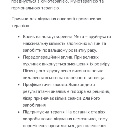
поєднується з хіміотерапією, імунотерапією та
гормональною терапією.
Причини для лікування онкології променевою
терапією:
Вплив на новоутворення. Мета – зруйнувати
максимальну кількість злоякісних клітин та
запобігти подальшому розвитку раку.
Передопераційний вплив. При великих
пухлинах виконується зменшення їх розміру.
Після цього хірургу легко виконати повне
видалення всього патологічного вогнища.
Профілактичні заходи. Якщо згідно з
результатами аналізів є підозра на рецидив,
лікар призначає кілька сеансів для його
запобігання.
Підтримуюча терапія. На останніх стадіях
хвороби повне лікування неможливо, тому
опромінення проводиться для полегшення