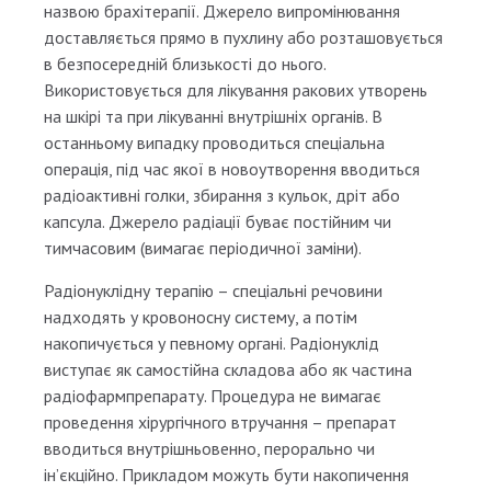
назвою брахітерапії. Джерело випромінювання
доставляється прямо в пухлину або розташовується
в безпосередній близькості до нього.
Використовується для лікування ракових утворень
на шкірі та при лікуванні внутрішніх органів. В
останньому випадку проводиться спеціальна
операція, під час якої в новоутворення вводиться
радіоактивні голки, збирання з кульок, дріт або
капсула. Джерело радіації буває постійним чи
тимчасовим (вимагає періодичної заміни).
Радіонуклідну терапію – спеціальні речовини
надходять у кровоносну систему, а потім
накопичується у певному органі. Радіонуклід
виступає як самостійна складова або як частина
радіофармпрепарату. Процедура не вимагає
проведення хірургічного втручання – препарат
вводиться внутрішньовенно, перорально чи
ін’єкційно. Прикладом можуть бути накопичення