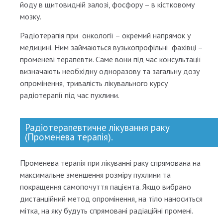
йоду в щитовидній залозі, фосфору – в кістковому
мозку.
Радіотерапія при онкології – окремий напрямок у
медицині. Ним займаються вузькопрофільні фахівці –
променеві терапевти. Саме вони під час консультації
визначають необхідну одноразову та загальну дозу
опромінення, тривалість лікувального курсу
радіотерапії під час пухлини.
Радіотерапевтичне лікування раку
(Променева терапія).
Променева терапія при лікуванні раку спрямована на
максимальне зменшення розміру пухлини та
покращення самопочуття пацієнта. Якщо вибрано
дистанційний метод опромінення, на тіло наноситься
мітка, на яку будуть спрямовані радіаційні промені.