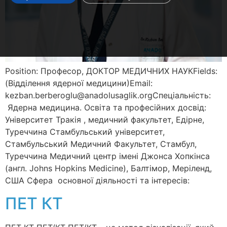
Position: Професор, ДОКТОР МЕДИЧНИХ НАУКFields:
(Відділення ядерної медицини)Email:
kezban.berberoglu@anadolusaglik.orgСпеціальність:
Ядерна медицина. Освіта та професійних досвід:
Університет Тракія , медичний факультет, Едірне,
Туреччина Стамбульський університет,
Стамбульський Медичний Факультет, Стамбул,
Туреччина Медичний центр імені Джонса Хопкінса
(англ. Johns Hopkins Medicine), Балтімор, Меріленд,
США Сфера основної діяльності та інтересів:
ПЕТ КТ