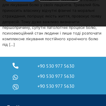
для лікування болю у своїх пацієнтів. Тривалий біль
приносить власнику відчутні фізичні та моральні
страждання, погіршує якість життя, провокує появу
депресій. Тому дуже важливо визначити
першопричину, супутні патологічні процеси болю,
психоемоційний стан людини і лише тоді розпочати
комплексне лікування постійного хронічного болю
під […]
+90 530 977 5630
+90 530 977 5630
+90 530 977 5630