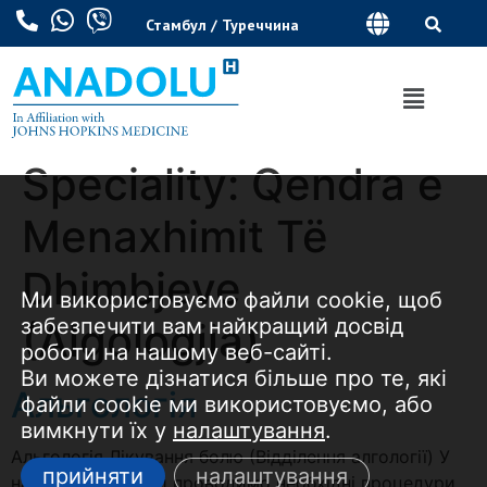
Стамбул / Туреччина
Speciality:
Qendra e
Menaxhimit Të
Dhimbjeve
Ми використовуємо файли cookie, щоб
забезпечити вам найкращий досвід
(Algologjia)
роботи на нашому веб-сайті.
Ви можете дізнатися більше про те, які
Альгологія
файли cookie ми використовуємо, або
вимкнути їх у
налаштування
.
Альгологія Лікування болю (Відділення алгології) У
прийняти
налаштування
нашому центрі ми проводимо необхідні процедури